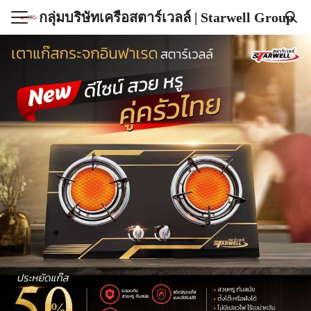
กลุ่มบริษัทเครือสตาร์เวลล์ | Starwell Group
ลัก
ัณฑ์สตาร์เวลล์