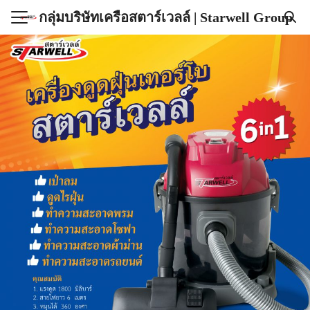
กลุ่มบริษัทเครือสตาร์เวลล์ | Starwell Group
ลัก
ัณฑ์สตาร์เวลล์